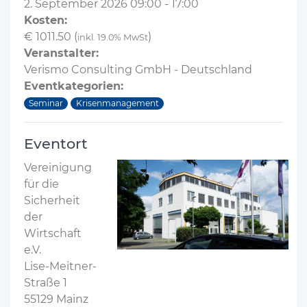
2. September 2026 09:00 - 17:00
Kosten:
€ 1011.50 (
)
inkl. 19.0% MwSt
Veranstalter:
Verismo Consulting GmbH - Deutschland
Eventkategorien:
Seminar
Krisenmanagement
Eventort
Vereinigung
für die
Sicherheit
der
Wirtschaft
e.V.
Lise-Meitner-
Straße 1
55129 Mainz